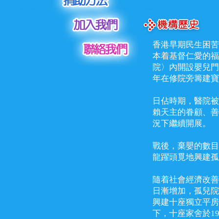
香港早期民生困苦
本着基督仁愛的福
院〉內開設嬰兒門
年在修院旁籌建寶
日佔時期，醫院被
賴天主的眷顧、善
況下繼續開展。
戰後，棄嬰的數目
龍躍頭覓地興建孤
隨着社會經濟改善
日漸增加，孤兒院
興建十座獨立平房
下，十座家舍於1